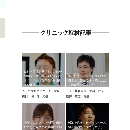
クリニック取材記事
口腔内環境を整えて、ご自身
の歯を一緒に守っていくパー
当院に来てくれたすべての患
トナーのような存在を目指し
者さんに笑顔で帰っていただ
ています。
くのが僕の目標です。
カリス歯科クリニック 院長
二子玉川駅前矯正歯科 院長
田口 潤一郎 先生
櫻井 雄太 先生
当院ではスタッフ一同、歯だ
横浜を代表するマウスピース
けでなく皆さまの健康に寄与
矯正専門のクリニックとし