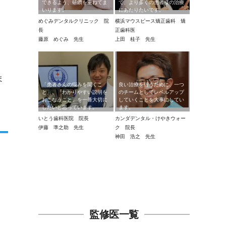
できるよう、研鑽を重ねてま
て、より多くの患者様の治療
いります。
にあたりたいです。
めぐみデンタルクリニック 院
横浜マウスピース矯正歯科 矯
長
正歯科医
藤原 めぐみ 先生
上田 桂子 先生
ま
「患者さんの悩みを聞くこ
良い治療を行うために、一つ
と」、「わかりやすい説明を
のチームとしてレベルアップ
おこなうこと」を一番大切に
していくことを大事にしてい
したいと思っています。
ます。
いとう歯科医院 院長
カンダデンタル・けやきウォー
伊藤 準之助 先生
ク 院長
神田 浩之 先生
監修医一覧