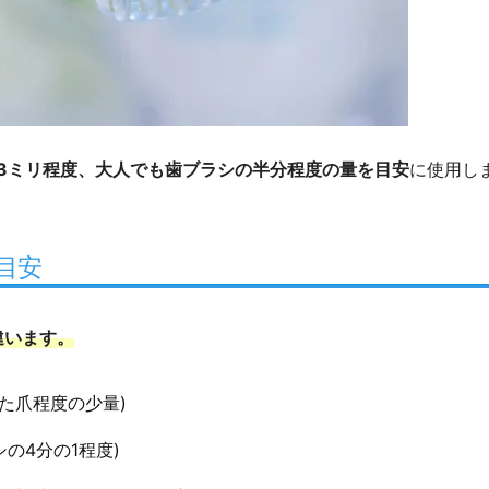
～3ミリ程度、大人でも歯ブラシの半分程度の量を目安
に使用し
目安
違います。
った爪程度の少量)
4分の1程度)