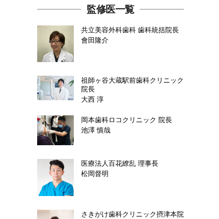
監修医一覧
共立美容外科歯科
歯科統括院長
會田隆介
祖師ヶ谷大蔵駅前歯科クリニック
院長
大西 淳
岡本歯科ロコクリニック
院長
池澤 慎哉
医療法人百花繚乱
理事長
松岡督明
さきがけ歯科クリニック摂津本院