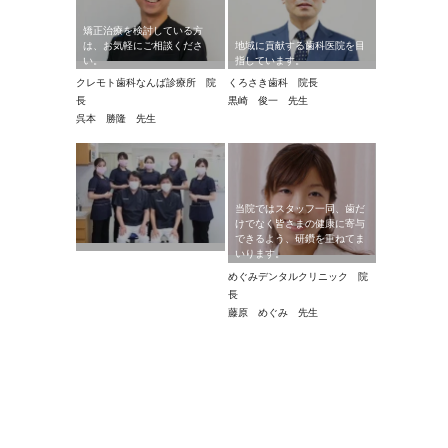
矯正治療を検討している方
は、お気軽にご相談くださ
地域に貢献する歯科医院を目
い。
指しています。
クレモト歯科なんば診療所 院
くろさき歯科 院長
長
黒崎 俊一 先生
呉本 勝隆 先生
当院ではスタッフ一同、歯だ
けでなく皆さまの健康に寄与
できるよう、研鑽を重ねてま
いります。
めぐみデンタルクリニック 院
長
藤原 めぐみ 先生