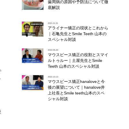
歯周病の原因や予防法について徹
底解説
2021.11.15
アライナー矯正の現状とこれから
｜石亀先生とSmile Teeth 山本の
スペシャル対談
、
2022.05.20
マウスピース矯正の役割とスマイ
ルトゥルー｜土屋先生とSmile
Teeth 山本のスペシャル対談
で
2022.10.13
ラ
マウスピース矯正hanaloveと今
後の展望について｜hanalove井
上社長とSmile teeth山本のスペ
シャル対談
口
後