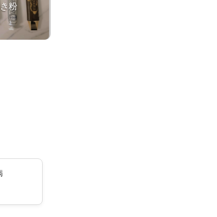
磨き粉
病