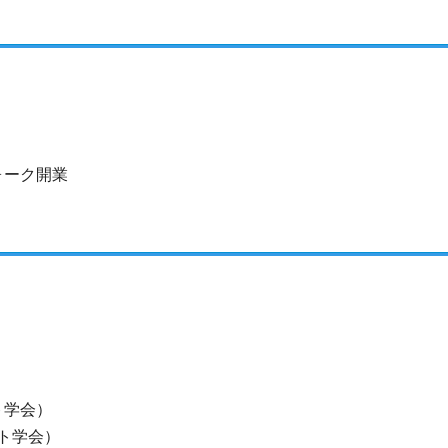
ォーク開業
ト学会）
ント学会）