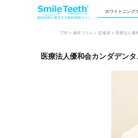
ホワイトニング
歯科医師が運営する歯科情報サイト
TOP
>
歯科コラム
>
監修者
>
医療法人優
医療法人優和会カンダデンタ