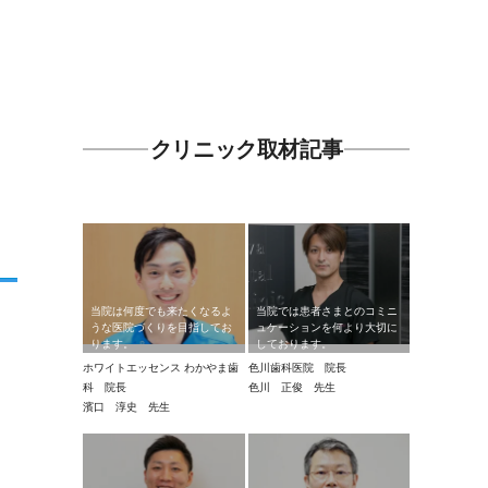
クリニック取材記事
当院は何度でも来たくなるよ
当院では患者さまとのコミニ
うな医院づくりを目指してお
ュケーションを何より大切に
ります。
しております。
ホワイトエッセンス わかやま歯
色川歯科医院 院長
科 院長
色川 正俊 先生
濱口 淳史 先生