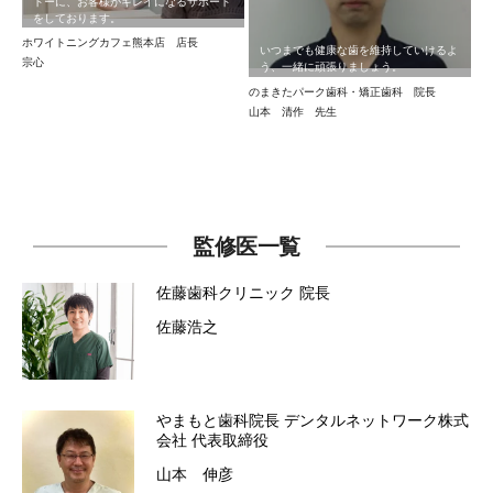
トーに、お客様がキレイになるサポート
をしております。
ホワイトニングカフェ熊本店 店長
いつまでも健康な歯を維持していけるよ
宗心
う、一緒に頑張りましょう。
のまきたパーク歯科・矯正歯科 院長
山本 清作 先生
監修医一覧
佐藤歯科クリニック
院長
佐藤浩之
やまもと歯科院長 デンタルネットワーク株式
会社
代表取締役
山本 伸彦