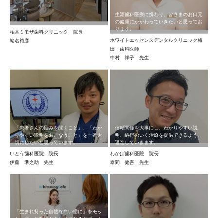
生涯歯科医療に携わり、皆さまのお口元
の健康にかかわっていきたいと思ってお
ります。
柏木ミモザ歯科クリニック 院長
ホワイトエッセンスデンタルクリニック梅
蛯名裕彦
田 歯科医師
中村 祥子 先生
「患者さんの悩みを聞くこと」、「わか
信頼関係を大事にし、わかりやすい説
りやすい説明をおこなうこと」を一番大
明、納得のいく治療を提供できるよう、
切にしたいと思っています。
邁進していきます。
いとう歯科医院 院長
わかば歯科医院 院長
伊藤 準之助 先生
泰間 健吾 先生
「生まれ持った自然な白い歯に」をモッ