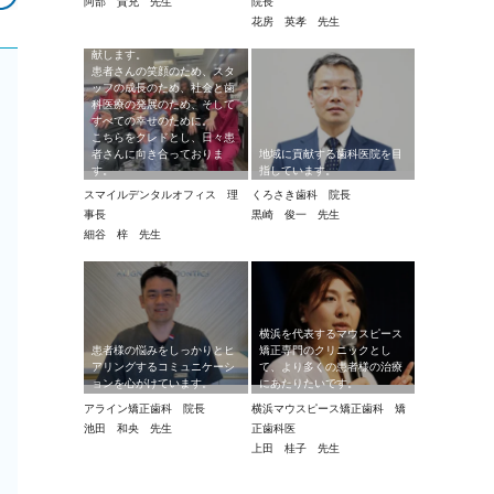
阿部 貴充 先生
院長
医院理念”四方良し”
花房 英孝 先生
私たちは歯科医療を通じて貢
献します。
患者さんの笑顔のため、スタ
ッフの成長のため、社会と歯
科医療の発展のため、そして
すべての幸せのために。
こちらをクレドとし、日々患
者さんに向き合っておりま
地域に貢献する歯科医院を目
す。
指しています。
スマイルデンタルオフィス 理
くろさき歯科 院長
事長
黒崎 俊一 先生
細谷 梓 先生
横浜を代表するマウスピース
患者様の悩みをしっかりとヒ
矯正専門のクリニックとし
アリングするコミュニケーシ
て、より多くの患者様の治療
ョンを心がけています。
にあたりたいです。
アライン矯正歯科 院長
横浜マウスピース矯正歯科 矯
池田 和央 先生
正歯科医
上田 桂子 先生