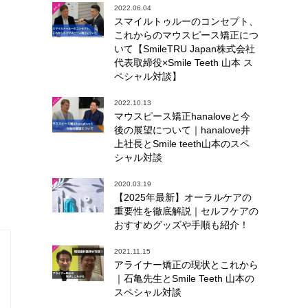
2022.06.04
スマイルトゥルーのコンセプト、
これからのマウスピース矯正につ
いて【SmileTRU Japan株式会社
代表取締役×Smile Teeth 山本 ス
ペシャル対談】
2022.10.13
マウスピース矯正hanaloveと今
後の展望について｜hanalove井
上社長とSmile teeth山本のスペ
シャル対談
2020.03.19
【2025年最新】オーラルケアの
重要性を徹底解説｜セルフケアの
おすすめグッズや手順も紹介！
2021.11.15
アライナー矯正の現状とこれから
｜石亀先生とSmile Teeth 山本の
スペシャル対談