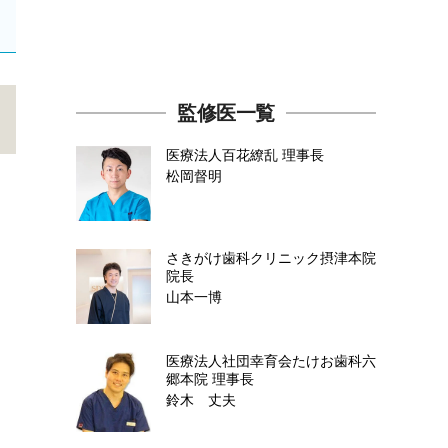
監修医一覧
医療法人百花繚乱
理事長
松岡督明
さきがけ歯科クリニック摂津本院
院長
山本一博
医療法人社団幸育会たけお歯科六
郷本院
理事長
鈴木 丈夫