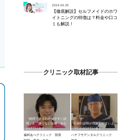
2024.04.30
【徹底解説】セルフメイドのホワ
イトニングの特徴は？料金や口コ
ミも解説！
クリニック取材記事
「納得できるわかりやすい説
明」と「痛くない治療」を心
治療の説明が理解しやすいよ
がけています。
うに心がけています。
歯科あべクリニック 院長
ハナフサデンタルクリニック