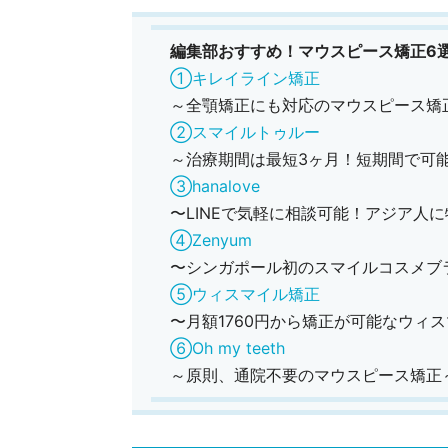
編集部おすすめ！マウスピース矯正6
①キレイライン矯正
～全顎矯正にも対応のマウスピース矯
②スマイルトゥルー
～治療期間は最短3ヶ月！短期間で可
③hanalove
〜LINEで気軽に相談可能！アジア人
④Zenyum
〜シンガポール初のスマイルコスメブラ
⑤ウィスマイル矯正
〜月額1760円から矯正が可能なウィ
⑥Oh my teeth
～原則、通院不要のマウスピース矯正