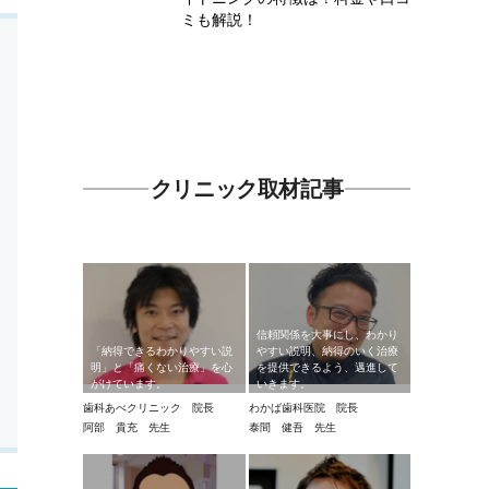
ミも解説！
クリニック取材記事
信頼関係を大事にし、わかり
「納得できるわかりやすい説
やすい説明、納得のいく治療
明」と「痛くない治療」を心
を提供できるよう、邁進して
がけています。
いきます。
歯科あべクリニック 院長
わかば歯科医院 院長
阿部 貴充 先生
泰間 健吾 先生