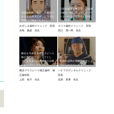
口腔内環境を整えて、ご自身
当院は気軽に安心して来院で
の歯を一緒に守っていくパー
きる歯科医院です。どうぞお
トナーのような存在を目指し
気軽にご相談ください。
ています。
みずしま歯科クリニック 院長
カリス歯科クリニック 院長
水島 義彦 先生
田口 潤一郎 先生
横浜を代表するマウスピース
矯正専門のクリニックとし
て、より多くの患者様の治療
治療の説明が理解しやすいよ
にあたりたいです。
うに心がけています。
横浜マウスピース矯正歯科 矯
ハナフサデンタルクリニック
正歯科医
院長
上田 桂子 先生
花房 英孝 先生