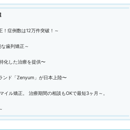
選
正！症例数は12万件突破！～
能な歯列矯正～
に特化した治療を提供〜
ンド「Zenyum」が日本上陸〜
スマイル矯正。 治療期間の相談もOKで最短3ヶ月～。
～