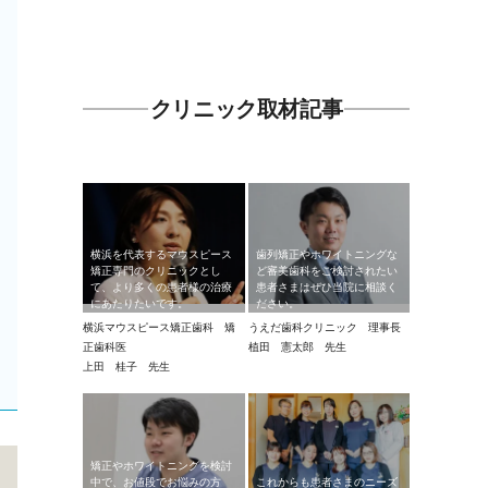
クリニック取材記事
横浜を代表するマウスピース
歯列矯正やホワイトニングな
矯正専門のクリニックとし
ど審美歯科をご検討されたい
て、より多くの患者様の治療
患者さまはぜひ当院に相談く
にあたりたいです。
ださい。
横浜マウスピース矯正歯科 矯
うえだ歯科クリニック 理事長
正歯科医
植田 憲太郎 先生
上田 桂子 先生
矯正やホワイトニングを検討
中で、お値段でお悩みの方
これからも患者さまのニーズ