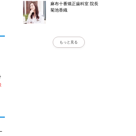
う
麻布十番矯正歯科室
院長
菊池香織
もっと見る
、
。
身
昧
ー