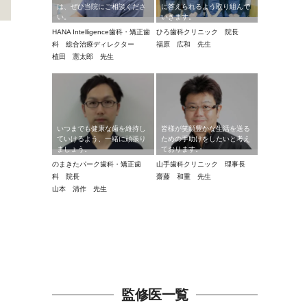
は、ぜひ当院にご相談くださ
に答えられるよう取り組んで
い。
いきます。
HANA Intelligence歯科・矯正歯
ひろ歯科クリニック 院長
科 総合治療ディレクター
福原 広和 先生
植田 憲太郎 先生
いつまでも健康な歯を維持し
皆様が笑顔豊かな生活を送る
ていけるよう、一緒に頑張り
ための手助けをしたいと考え
ましょう。
ております。
のまきたパーク歯科・矯正歯
山手歯科クリニック 理事長
科 院長
齋藤 和重 先生
山本 清作 先生
監修医一覧