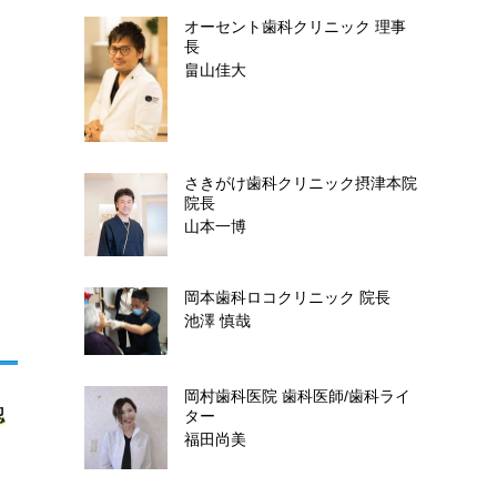
オーセント歯科クリニック
理事
長
畠山佳大
さきがけ歯科クリニック摂津本院
院長
山本一博
岡本歯科ロコクリニック
院長
池澤 慎哉
岡村歯科医院
歯科医師/歯科ライ
認
ター
福田尚美