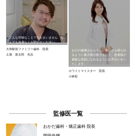
どんな些細なことでもかまいません、な
んでも遠慮なくお聞かせください。
大和駅前ファミリー歯科 院長
お口の健康はもちろん、美しさも得られ
るように最大限の努力をして、患者様が
土屋 新太郎 先生
素敵な笑顔になれるようにお手伝いをい
たします。
ホワイトマイスター 院長
小林彩
監修医一覧
おかだ歯科・矯正歯科
院長
岡田尚輝