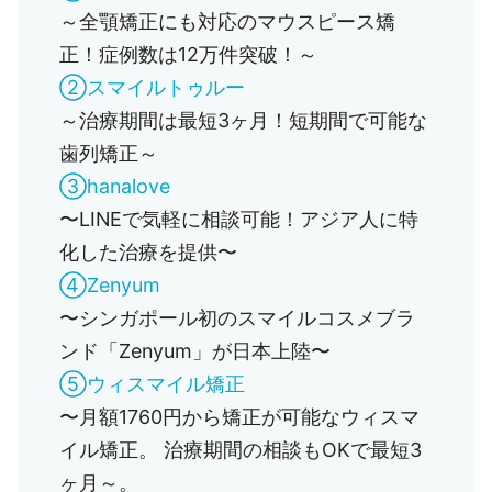
～全顎矯正にも対応のマウスピース矯
正！症例数は12万件突破！～
②スマイルトゥルー
～治療期間は最短3ヶ月！短期間で可能な
歯列矯正～
③hanalove
〜LINEで気軽に相談可能！アジア人に特
化した治療を提供〜
④Zenyum
〜シンガポール初のスマイルコスメブラ
ンド「Zenyum」が日本上陸〜
⑤ウィスマイル矯正
〜月額1760円から矯正が可能なウィスマ
イル矯正。 治療期間の相談もOKで最短3
ヶ月～。