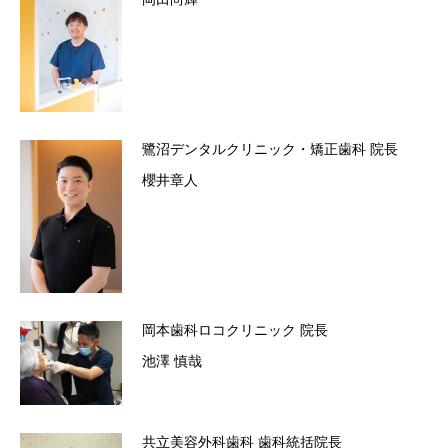
鷺沼デンタルクリニック・矯正歯科
院長
櫻井章人
岡本歯科ロコクリニック
院長
池澤 慎哉
共立美容外科歯科
歯科統括院長