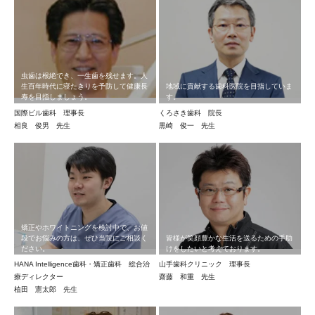
虫歯は根絶でき、一生歯を残せます。人
生百年時代に寝たきりを予防して健康長
地域に貢献する歯科医院を目指していま
寿を目指しましょう。
す。
国際ビル歯科 理事長
くろさき歯科 院長
相良 俊男 先生
黒崎 俊一 先生
矯正やホワイトニングを検討中で、お値
段でお悩みの方は、ぜひ当院にご相談く
皆様が笑顔豊かな生活を送るための手助
ださい。
けをしたいと考えております。
HANA Intelligence歯科・矯正歯科 総合治
山手歯科クリニック 理事長
療ディレクター
齋藤 和重 先生
植田 憲太郎 先生