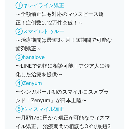
①キレイライン矯正
～全顎矯正にも対応のマウスピース矯
正！症例数は12万件突破！～
②スマイルトゥルー
～治療期間は最短3ヶ月！短期間で可能な
歯列矯正～
③hanalove
〜LINEで気軽に相談可能！アジア人に特
化した治療を提供〜
④Zenyum
〜シンガポール初のスマイルコスメブラ
ンド「Zenyum」が日本上陸〜
⑤ウィスマイル矯正
〜月額1760円から矯正が可能なウィスマ
イル矯正。 治療期間の相談もOKで最短3