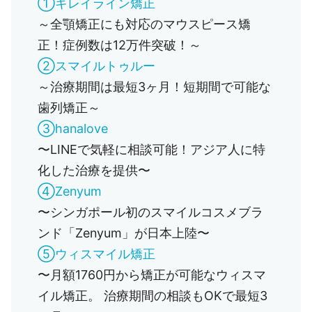
①キレイライン矯正
～全顎矯正にも対応のマウスピース矯
正！症例数は12万件突破！～
②スマイルトゥルー
～治療期間は最短3ヶ月！短期間で可能な
歯列矯正～
③hanalove
〜LINEで気軽に相談可能！アジア人に特
化した治療を提供〜
④Zenyum
〜シンガポール初のスマイルコスメブラ
ンド「Zenyum」が日本上陸〜
⑤ウィスマイル矯正
〜月額1760円から矯正が可能なウィスマ
イル矯正。 治療期間の相談もOKで最短3