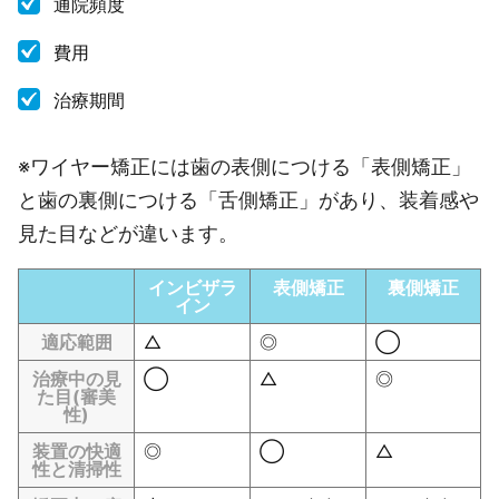
通院頻度
費用
治療期間
※ワイヤー矯正には歯の表側につける「表側矯正」
と歯の裏側につける「舌側矯正」があり、装着感や
見た目などが違います。
インビザラ
表側矯正
裏側矯正
イン
適応範囲
△
◎
◯
治療中の見
◯
△
◎
た目(審美
性)
装置の快適
◎
◯
△
性と清掃性