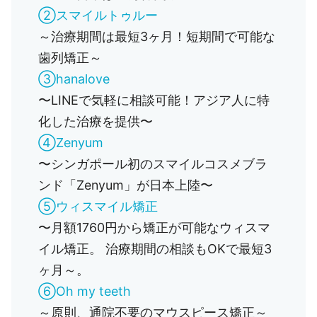
②スマイルトゥルー
～治療期間は最短3ヶ月！短期間で可能な
歯列矯正～
③hanalove
〜LINEで気軽に相談可能！アジア人に特
化した治療を提供〜
④Zenyum
〜シンガポール初のスマイルコスメブラ
ンド「Zenyum」が日本上陸〜
⑤ウィスマイル矯正
〜月額1760円から矯正が可能なウィスマ
イル矯正。 治療期間の相談もOKで最短3
ヶ月～。
⑥Oh my teeth
～原則、通院不要のマウスピース矯正～