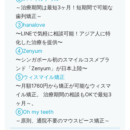
～治療期間は最短3ヶ月！短期間で可能な
歯列矯正～
③hanalove
〜LINEで気軽に相談可能！アジア人に特
化した治療を提供〜
④Zenyum
〜シンガポール初のスマイルコスメブラ
ンド「Zenyum」が日本上陸〜
⑤ウィスマイル矯正
〜月額1760円から矯正が可能なウィスマ
イル矯正。 治療期間の相談もOKで最短3
ヶ月～。
⑥Oh my teeth
～原則、通院不要のマウスピース矯正～