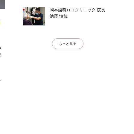
岡本歯科ロコクリニック
院長
池澤 慎哉
テ
もっと見る
あ
療
け