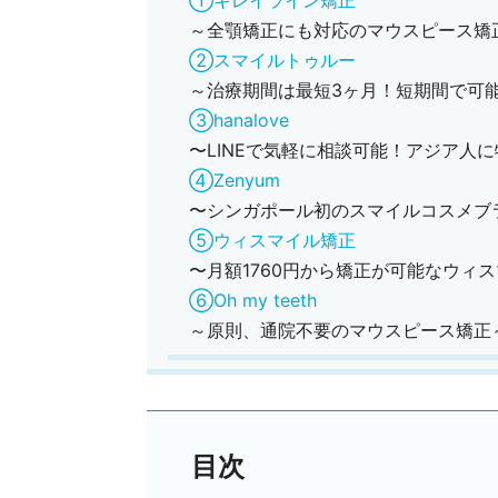
①キレイライン矯正
～全顎矯正にも対応のマウスピース矯
②スマイルトゥルー
～治療期間は最短3ヶ月！短期間で可
③hanalove
〜LINEで気軽に相談可能！アジア人
④Zenyum
〜シンガポール初のスマイルコスメブラ
⑤ウィスマイル矯正
〜月額1760円から矯正が可能なウィ
⑥Oh my teeth
～原則、通院不要のマウスピース矯正
目次