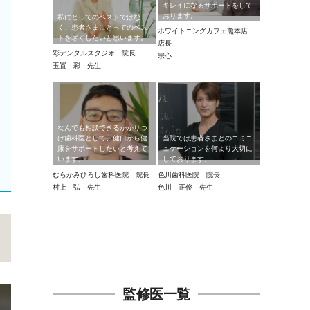
キレイになるサポートをして
おります。
私にとってのベストではな
く、患者さまにとってのベス
ホワイトニングカフェ熊本店
トを尽くしたいと思います。
店長
彩デンタルスタジオ 院長
宗心
玉置 彩 先生
なんでも相談できるかかりつ
け歯科医として、健口から健
当院では患者さまとのコミニ
康をサポートしたいと考えて
ュケーションを何より大切に
います。
しております。
むらかみひろし歯科医院 院長
色川歯科医院 院長
村上 弘 先生
色川 正俊 先生
監修医一覧