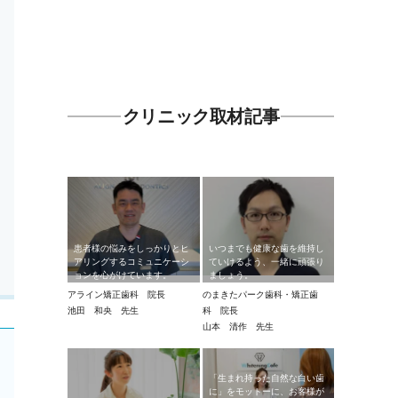
クリニック取材記事
患者様の悩みをしっかりとヒ
いつまでも健康な歯を維持し
アリングするコミュニケーシ
ていけるよう、一緒に頑張り
ョンを心がけています。
ましょう。
アライン矯正歯科 院長
のまきたパーク歯科・矯正歯
池田 和央 先生
科 院長
山本 清作 先生
「生まれ持った自然な白い歯
に」をモットーに、お客様が