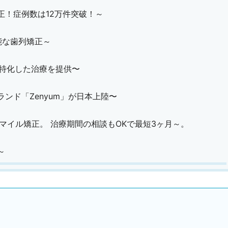
正！症例数は12万件突破！～
能な歯列矯正～
に特化した治療を提供〜
ンド「Zenyum」が日本上陸〜
スマイル矯正。 治療期間の相談もOKで最短3ヶ月～。
～