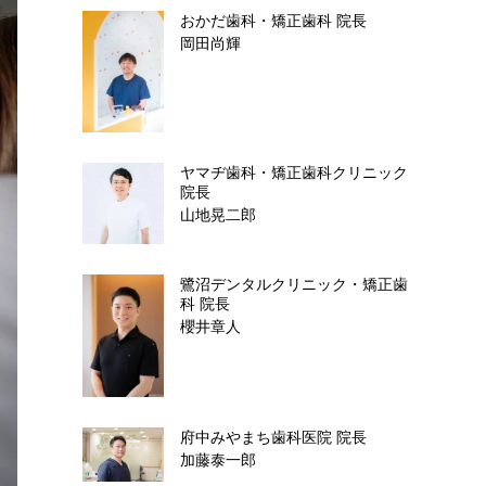
おかだ歯科・矯正歯科
院長
岡田尚輝
ヤマヂ歯科・矯正歯科クリニック
院長
山地晃二郎
鷺沼デンタルクリニック・矯正歯
科
院長
櫻井章人
府中みやまち歯科医院
院長
加藤泰一郎