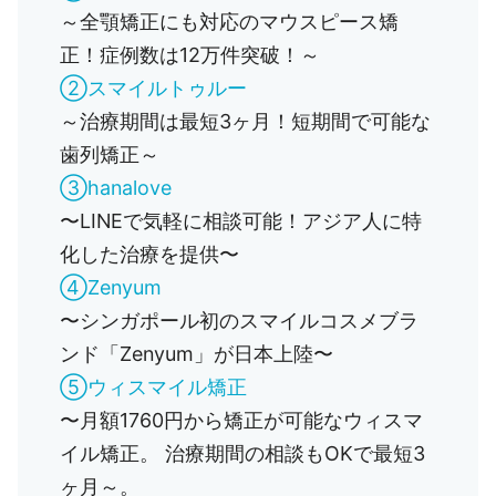
～全顎矯正にも対応のマウスピース矯
正！症例数は12万件突破！～
②スマイルトゥルー
～治療期間は最短3ヶ月！短期間で可能な
歯列矯正～
③hanalove
〜LINEで気軽に相談可能！アジア人に特
化した治療を提供〜
④Zenyum
〜シンガポール初のスマイルコスメブラ
ンド「Zenyum」が日本上陸〜
⑤ウィスマイル矯正
〜月額1760円から矯正が可能なウィスマ
イル矯正。 治療期間の相談もOKで最短3
ヶ月～。