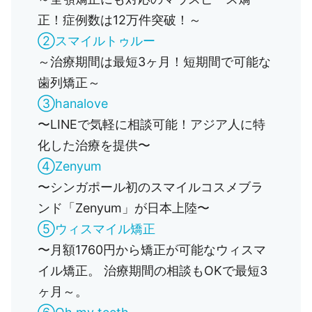
正！症例数は12万件突破！～
②スマイルトゥルー
～治療期間は最短3ヶ月！短期間で可能な
歯列矯正～
③hanalove
〜LINEで気軽に相談可能！アジア人に特
化した治療を提供〜
④Zenyum
〜シンガポール初のスマイルコスメブラ
ンド「Zenyum」が日本上陸〜
⑤ウィスマイル矯正
〜月額1760円から矯正が可能なウィスマ
イル矯正。 治療期間の相談もOKで最短3
ヶ月～。