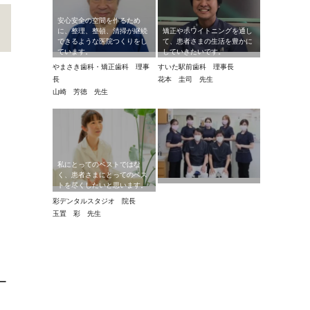
安心安全の空間を作るため
に、整理、整頓、清掃が継続
矯正やホワイトニングを通し
できるような医院つくりをし
て、患者さまの生活を豊かに
ています。
していきたいです。
やまさき歯科・矯正歯科 理事
すいた駅前歯科 理事長
長
花本 圭司 先生
山崎 芳徳 先生
私にとってのベストではな
く、患者さまにとってのベス
トを尽くしたいと思います。
彩デンタルスタジオ 院長
玉置 彩 先生
ー