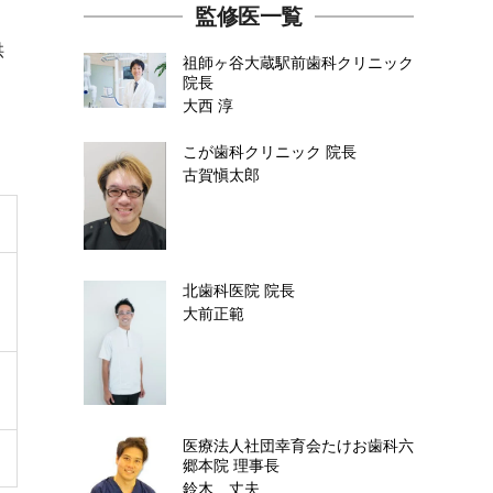
監修医一覧
供
祖師ヶ谷大蔵駅前歯科クリニック
院長
大西 淳
こが歯科クリニック
院長
古賀愼太郎
北歯科医院
院長
大前正範
医療法人社団幸育会たけお歯科六
郷本院
理事長
鈴木 丈夫