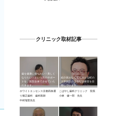
クリニック取材記事
歯を健康に保ちたい！美しく
なりたい！という方のサポー
紹介状がなくても行ける町の
トを、医院全体でさせていた
大学病院のような診療室を目
だきます。
指しています。
ホワイトエッセンス京都四条通
こばやし歯科クリニック 院長
り矯正歯科 歯科医師
小林 健一郎 先生
中村瑠里先生