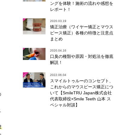
ングを体験！施術の流れや感想を
レポート！
2020.03.19
矯正治療（ワイヤー矯正とマウス
ピース矯正）各種の特徴と注意点
まとめ
2020.04.16
口臭の種類や原因・対処法を徹底
解説！
2022.06.04
スマイルトゥルーのコンセプト、
これからのマウスピース矯正につ
いて【SmileTRU Japan株式会社
の
代表取締役×Smile Teeth 山本 ス
ペシャル対談】
ニ
ま
の