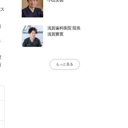
ス
口
浅賀歯科医院
院長
浅賀勝寛
ッ
費
術
もっと見る