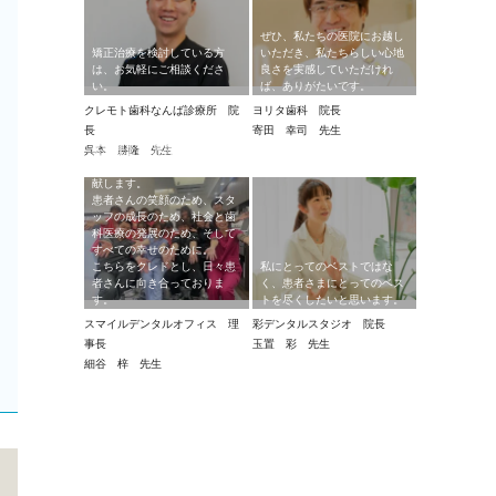
ぜひ、私たちの医院にお越し
矯正治療を検討している方
いただき、私たちらしい心地
は、お気軽にご相談くださ
良さを実感していただけれ
い。
ば、ありがたいです。
クレモト歯科なんば診療所 院
ヨリタ歯科 院長
長
寄田 幸司 先生
医院理念”四方良し”
呉本 勝隆 先生
私たちは歯科医療を通じて貢
献します。
患者さんの笑顔のため、スタ
ッフの成長のため、社会と歯
科医療の発展のため、そして
すべての幸せのために。
こちらをクレドとし、日々患
私にとってのベストではな
者さんに向き合っておりま
く、患者さまにとってのベス
す。
トを尽くしたいと思います。
スマイルデンタルオフィス 理
彩デンタルスタジオ 院長
事長
玉置 彩 先生
細谷 梓 先生