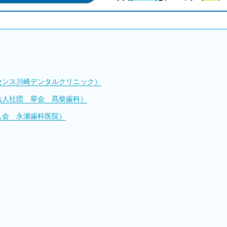
センス川崎デンタルクリニック）
法人社団 翠会 髙柴歯科）
ん会 永瀬歯科医院）