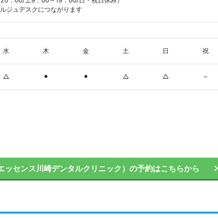
0～20：00/土9：00～19：00/日・祝日休み）
ェルジュデスクにつながります
水
木
金
土
日
祝
△
⚫︎
⚫︎
△
△
–
エッセンス川崎デンタルクリニック）の予約はこちらから