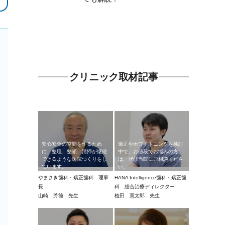
クリニック取材記事
安心安全の空間を作るため
矯正やホワイトニングを検討
に、整理、整頓、清掃が継続
中で、お値段でお悩みの方
できるような医院つくりをし
は、ぜひ当院にご相談くださ
ています。
い。
やまさき歯科・矯正歯科 理事
HANA Intelligence歯科・矯正歯
長
科 総合治療ディレクター
山崎 芳徳 先生
植田 憲太郎 先生