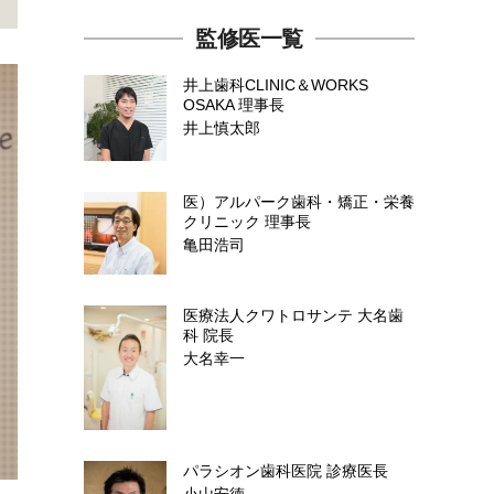
監修医一覧
井上歯科CLINIC＆WORKS
OSAKA
理事長
井上慎太郎
医）アルパーク歯科・矯正・栄養
クリニック
理事長
亀田浩司
医療法人クワトロサンテ 大名歯
科
院長
大名幸一
パラシオン歯科医院
診療医長
小山安徳