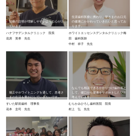
生涯歯科医療に携わり、皆さまのお口元
治療の説明が理解しやすいように心がけ
の健康にかかわっていきたいと思ってお
ています。
ります。
ハナフサデンタルクリニック 院長
ホワイトエッセンスデンタルクリニック梅
花房 英孝 先生
田 歯科医師
中村 祥子 先生
なんでも相談できるかかりつけ歯科医と
矯正やホワイトニングを通して、患者さ
して、健口から健康をサポートしたいと
まの生活を豊かにしていきたいです。
考えています。
すいた駅前歯科 理事長
むらかみひろし歯科医院 院長
花本 圭司 先生
村上 弘 先生
医院理念”四方良し”