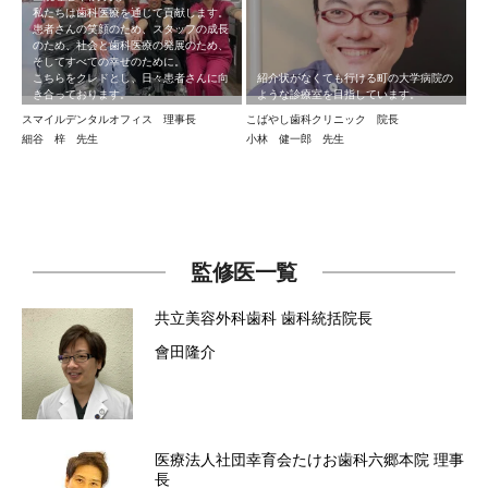
私たちは歯科医療を通じて貢献します。
患者さんの笑顔のため、スタッフの成長
のため、社会と歯科医療の発展のため、
そしてすべての幸せのために。
こちらをクレドとし、日々患者さんに向
紹介状がなくても行ける町の大学病院の
き合っております。
ような診療室を目指しています。
スマイルデンタルオフィス 理事長
こばやし歯科クリニック 院長
細谷 梓 先生
小林 健一郎 先生
監修医一覧
共立美容外科歯科
歯科統括院長
會田隆介
医療法人社団幸育会たけお歯科六郷本院
理事
長