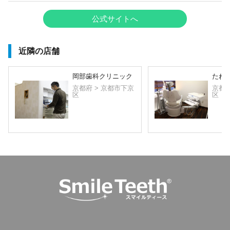
公式サイトへ
近隣の店舗
岡部歯科クリニック
たね
京都府 > 京都市下京
京都府
区
区