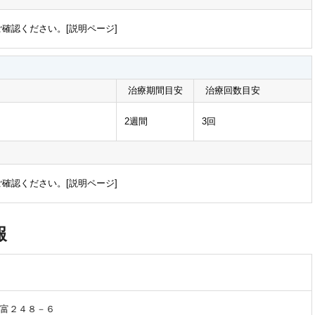
確認ください。[
説明ページ
]
治療期間目安
治療回数目安
2週間
3回
確認ください。[
説明ページ
]
報
富２４８－６