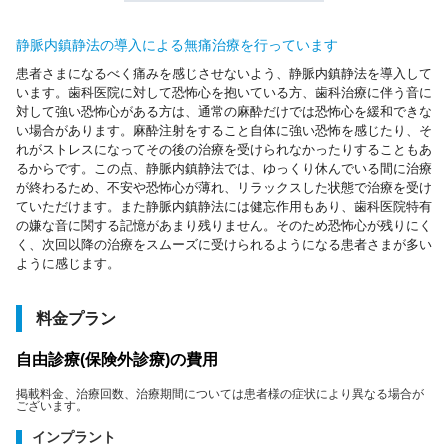
静脈内鎮静法の導入による無痛治療を行っています
患者さまになるべく痛みを感じさせないよう、静脈内鎮静法を導入して
います。歯科医院に対して恐怖心を抱いている方、歯科治療に伴う音に
対して強い恐怖心がある方は、通常の麻酔だけでは恐怖心を緩和できな
い場合があります。麻酔注射をすること自体に強い恐怖を感じたり、そ
れがストレスになってその後の治療を受けられなかったりすることもあ
るからです。この点、静脈内鎮静法では、ゆっくり休んでいる間に治療
が終わるため、不安や恐怖心が薄れ、リラックスした状態で治療を受け
ていただけます。また静脈内鎮静法には健忘作用もあり、歯科医院特有
の嫌な音に関する記憶があまり残りません。そのため恐怖心が残りにく
く、次回以降の治療をスムーズに受けられるようになる患者さまが多い
ように感じます。
料金プラン
自由診療(保険外診療)の費用
掲載料金、治療回数、治療期間については患者様の症状により異なる場合が
ございます。
インプラント