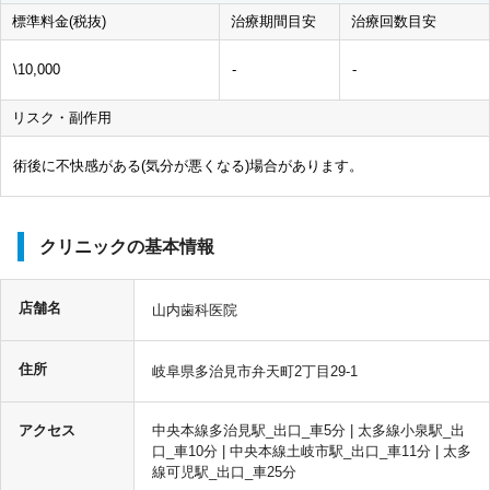
標準料金(税抜)
治療期間目安
治療回数目安
\10,000
-
-
リスク・副作用
術後に不快感がある(気分が悪くなる)場合があります。
クリニックの基本情報
店舗名
山内歯科医院
住所
岐阜県多治見市弁天町2丁目29-1
アクセス
中央本線多治見駅_出口_車5分 | 太多線小泉駅_出
口_車10分 | 中央本線土岐市駅_出口_車11分 | 太多
線可児駅_出口_車25分