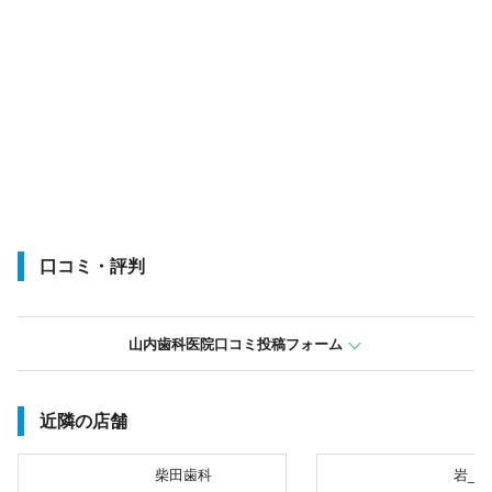
口コミ・評判
山内歯科医院口コミ投稿フォーム
近隣の店舗
柴田歯科
岩_