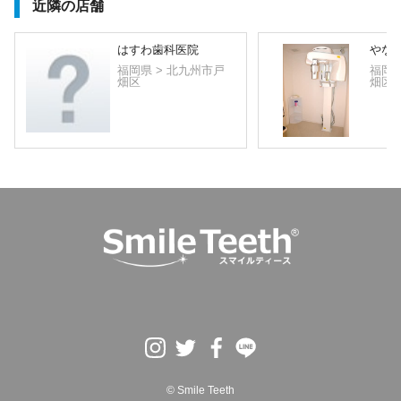
近隣の店舗
はすわ歯科医院
やな
福岡県 > 北九州市戸
福岡県
畑区
畑区
© Smile Teeth