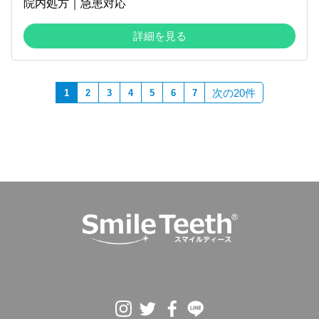
院内処方｜急患対応
詳細を見る
次の20件
1
2
3
4
5
6
7