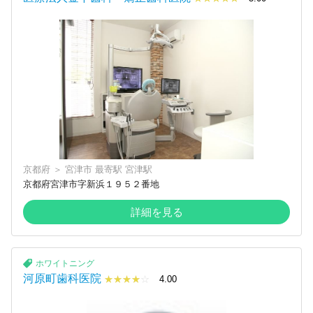
京都府
＞
宮津市
最寄駅
宮津駅
京都府宮津市字新浜１９５２番地
詳細を見る
ホワイトニング
河原町歯科医院
☆☆☆☆☆
★★★★
4.00