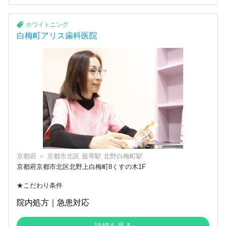
ホワイトニング
白梅町アリス歯科医院
京都府
＞
京都市北区
最寄駅
北野白梅町駅
京都府京都市北区北野上白梅町8くすの木1F
★こだわり条件
院内処方｜急患対応
詳細を見る