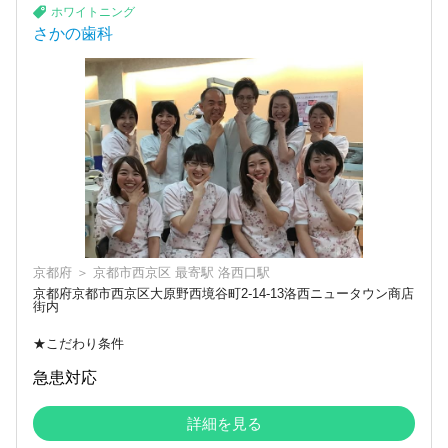
ホワイトニング
さかの歯科
京都府
＞
京都市西京区
最寄駅
洛西口駅
京都府京都市西京区大原野西境谷町2-14-13洛西ニュータウン商店
街内
★こだわり条件
急患対応
詳細を見る