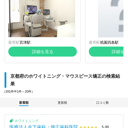
最寄駅
宮津駅
最寄駅
祇園四条駅
詳細を見る
詳細を
京都府のホワイトニング・マウスピース矯正の検索結
果
（291件中1件～20件）
新着順
更新順
口コミ数
ホワイトニング
医療法人金下歯科・矯正歯科医院
☆☆☆☆☆
★★★★★
5.00