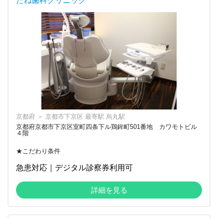
たね歯科クリニック
京都府
＞
京都市下京区
最寄駅
烏丸駅
京都府京都市下京区室町四条下ル鶏鉾町501番地 カワモトビル
４階
★こだわり条件
急患対応｜デジタル診察券利用可
詳細を見る