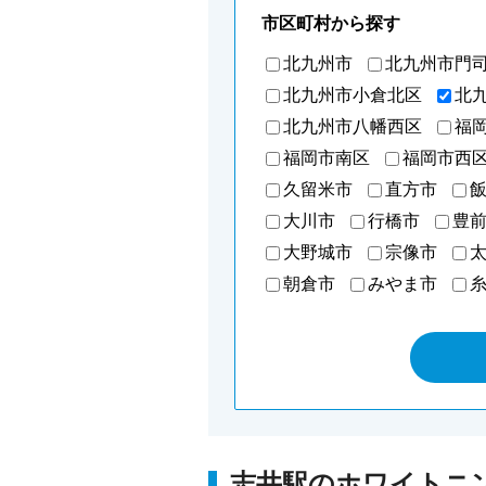
市区町村から探す
北九州市
北九州市門
北九州市小倉北区
北
北九州市八幡西区
福
福岡市南区
福岡市西
久留米市
直方市
大川市
行橋市
豊
大野城市
宗像市
朝倉市
みやま市
志井駅のホワイトニ