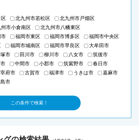
司区
北九州市若松区
北九州市戸畑区
九州市小倉南区
北九州市八幡東区
岡市
福岡市東区
福岡市博多区
福岡市中央区
区
福岡市城南区
福岡市早良区
大牟田市
飯塚市
田川市
柳川市
八女市
筑後市
前市
中間市
小郡市
筑紫野市
春日市
太宰府市
古賀市
福津市
うきは市
嘉麻市
糸島市
ングの検索結果