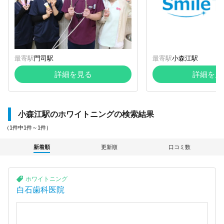
最寄駅
門司駅
最寄駅
小森江駅
詳細を見る
詳細を見
小森江駅のホワイトニングの検索結果
（1件中1件～1件）
新着順
更新順
口コミ数
ホワイトニング
白石歯科医院