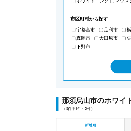
ホワイトニング
マウス
市区町村から探す
宇都宮市
足利市
真岡市
大田原市
下野市
那須烏山市のホワイ
（3件中1件～3件）
新着順