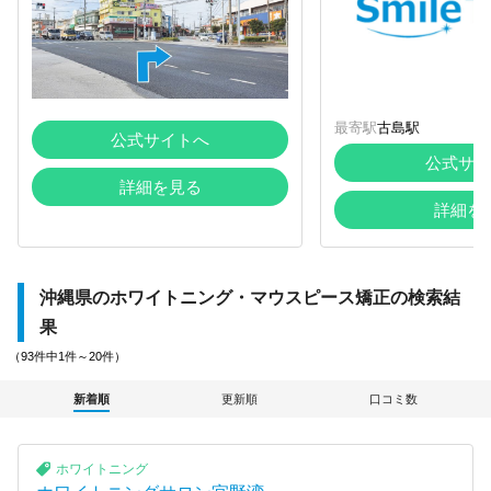
最寄駅
古島駅
公式サイトへ
公式サイ
詳細を見る
詳細を
沖縄県のホワイトニング・マウスピース矯正の検索結
果
（93件中1件～20件）
新着順
更新順
口コミ数
ホワイトニング