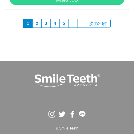
次の20件
1
2
3
4
5
© Smile Teeth