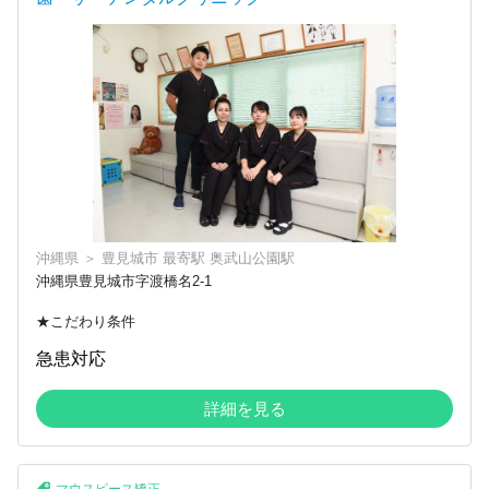
沖縄県
＞
豊見城市
最寄駅
奥武山公園駅
沖縄県豊見城市字渡橋名2-1
★こだわり条件
急患対応
詳細を見る