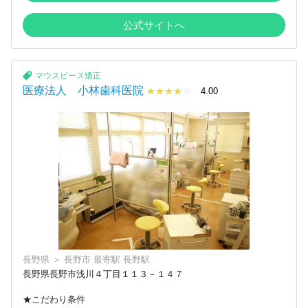
公式サイトへ
マウスピース矯正
医療法人 小林歯科医院
☆☆☆☆☆
★★★★
4.00
長野県
＞
長野市
最寄駅
長野駅
長野県長野市浅川４丁目１１３－１４７
★こだわり条件