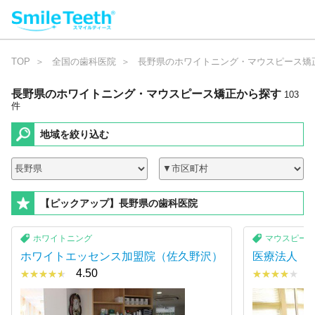
TOP
全国の歯科医院
長野県のホワイトニング・マウスピース矯
長野県のホワイトニング・マウスピース矯正
から探す
1
0
3
件
地域を絞り込む
【ピックアップ】長野県の歯科医院
ホワイトニング
マウスピー
ホワイトエッセンス加盟院（佐久野沢）
医療法人 
4.50
4
★★★★★
★★★★★
★★★★★
★★★★