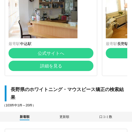
最寄駅
中込駅
最寄駅
長野駅
公式サイトへ
詳細を見る
長野県のホワイトニング・マウスピース矯正の検索結
果
（103件中1件～20件）
新着順
更新順
口コミ数