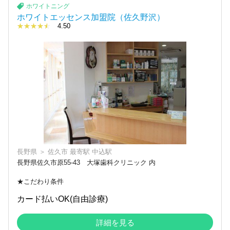
ホワイトニング
ホワイトエッセンス加盟院（佐久野沢）
☆☆☆☆☆
★★★★★
4.50
長野県
＞
佐久市
最寄駅
中込駅
長野県佐久市原55-43 大塚歯科クリニック 内
★こだわり条件
カード払いOK(自由診療)
詳細を見る