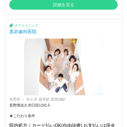
詳細を見る
ホワイトニング
黒岩歯科医院
長野県
＞
佐久市
最寄駅
龍岡城駅
長野県佐久市臼田1191-5
★こだわり条件
院内処方｜カード払いOK(自由診療) お支払いは現金