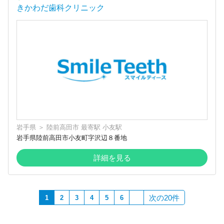
きかわだ歯科クリニック
岩手県
＞
陸前高田市
最寄駅
小友駅
岩手県陸前高田市小友町字沢辺８番地
詳細を見る
次の20件
1
2
3
4
5
6