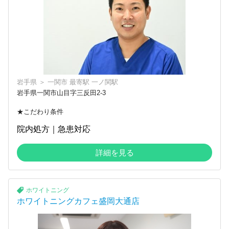
岩手県
＞
一関市
最寄駅
一ノ関駅
岩手県一関市山目字三反田2-3
★こだわり条件
院内処方｜急患対応
詳細を見る
ホワイトニング
ホワイトニングカフェ盛岡大通店