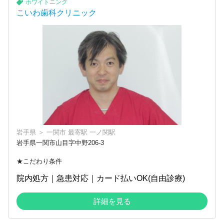
ホワイトニング
こいわ歯科クリニック
岩手県
＞
一関市
最寄駅
一ノ関駅
岩手県一関市山目字中野206-3
★こだわり条件
院内処方｜急患対応｜カード払いOK(自由診療)
詳細を見る