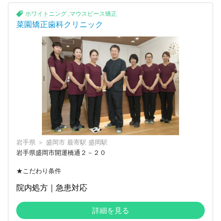
ホワイトニング
,
マウスピース矯正
菜園矯正歯科クリニック
岩手県
＞
盛岡市
最寄駅
盛岡駅
岩手県盛岡市開運橋通２－２０
★こだわり条件
院内処方｜急患対応
詳細を見る