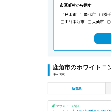
市区町村から探す
秋田市
能代市
横
由利本荘市
大仙市
鹿角市のホワイトニ
件～3件）
新着順
マウスピース矯正