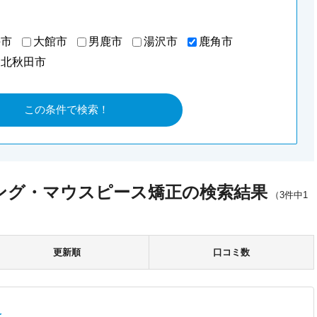
手市
大館市
男鹿市
湯沢市
鹿角市
北秋田市
ング・マウスピース矯正の検索結果
（3件中1
更新順
口コミ数