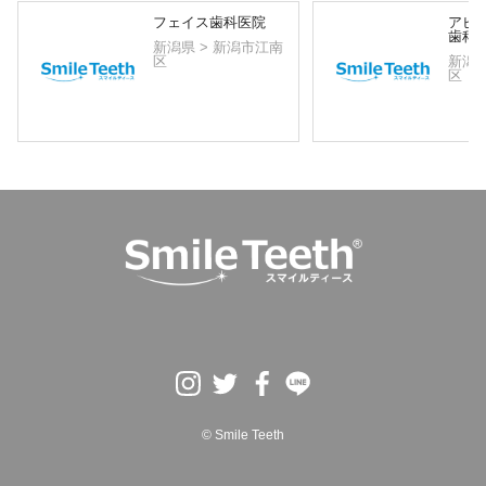
フェイス歯科医院
アピ
歯科
新潟県 > 新潟市江南
区
新潟県
区
© Smile Teeth