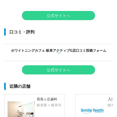
公式サイトへ
口コミ・評判
ホワイトニングカフェ 岐阜アクティブG店口コミ投稿フォーム
公式サイトへ
近隣の店舗
長良ヶ丘歯科
入江
岐阜県 > 岐阜市
岐阜県