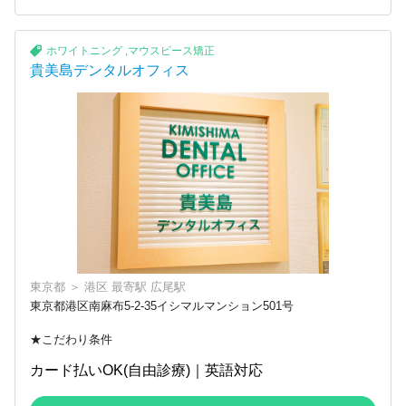
ホワイトニング
,
マウスピース矯正
貴美島デンタルオフィス
東京都
＞
港区
最寄駅
広尾駅
東京都港区南麻布5-2-35イシマルマンション501号
★こだわり条件
カード払いOK(自由診療)｜英語対応