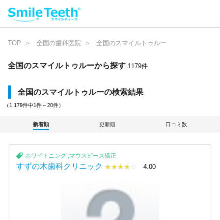
TOP
全国の歯科医院
全国のスマイルトゥルー
全国のスマイルトゥルー
から探す
1
1
7
9
件
全国のスマイルトゥルーの検索結果
（1,179件中1件～20件）
新着順
更新順
口コミ数
ホワイトニング
,
マウスピース矯正
すずの木歯科クリニック
☆☆☆☆☆
★★★★
4.00