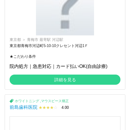
東京都
＞
青梅市
最寄駅
河辺駅
東京都青梅市河辺町5-10-10クレセント河辺1Ｆ
★こだわり条件
院内処方｜急患対応｜カード払いOK(自由診療)
詳細を見る
ホワイトニング
,
マウスピース矯正
前島歯科医院
☆☆☆☆☆
★★★★
4.00