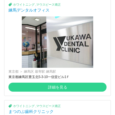
ホワイトニング
,
マウスピース矯正
練馬デンタルオフィス
東京都
＞
練馬区
最寄駅
練馬駅
東京都練馬区豊玉北5-3-10一信堂ビル1Ｆ
詳細を見る
ホワイトニング
,
マウスピース矯正
まつのぶ歯科クリニック