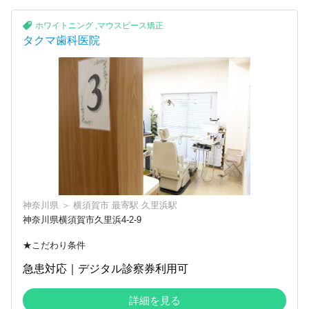
ホワイトニング
,
マウスピース矯正
タクマ歯科医院
神奈川県
＞
横須賀市
最寄駅
久里浜駅
神奈川県横須賀市久里浜4-2-9
★こだわり条件
急患対応｜デジタル診察券利用可
詳細を見る