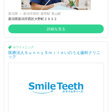
新潟県
＞
新潟市西区
最寄駅
青山駅
新潟県新潟市西区大野町２９３２
詳細を見る
ホワイトニング
医療法人ＳｕｎｎｙＳｍｉｌｅいのうえ歯科クリニ
ック