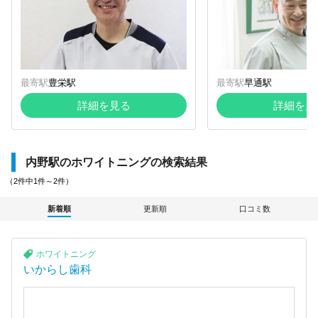
最寄駅
豊栄駅
最寄駅
早通駅
詳細を見る
詳細を見
内野駅のホワイトニングの検索結果
（2件中1件～2件）
新着順
更新順
口コミ数
ホワイトニング
いからし歯科