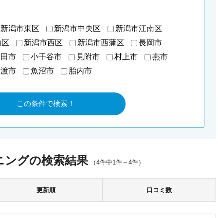
新潟市東区
新潟市中央区
新潟市江南区
南区
新潟市西区
新潟市西蒲区
長岡市
発田市
小千谷市
見附市
村上市
燕市
佐渡市
魚沼市
胎内市
ニングの検索結果
（4件中1件～4件）
更新順
口コミ数