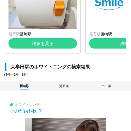
最寄駅
藤崎駅
最寄駅
藤崎駅
詳細を見る
詳細
大牟田駅のホワイトニングの検索結果
（8件中1件～8件）
新着順
更新順
口コミ数
ホワイトニング
そのだ歯科医院